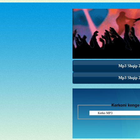
Mp3 Shqip 
Mp3 Shqip 
Kerkoni k