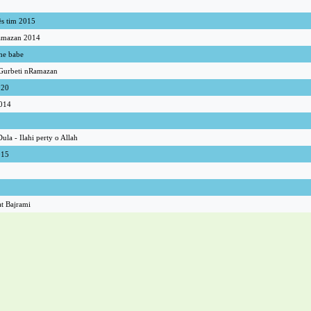
ës tim 2015
Ramazan 2014
he babe
 Gurbeti nRamazan
020
2014
la - Ilahi perty o Allah
015
at Bajrami