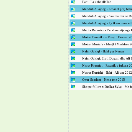
Ilahi- La ilahe illallah
Menduh Allajbeg - Amanet prej bab
Menduh Allajbeg - Ska ma mir se 
Menduh Allajbeg - Ty tkam nene ed
Merita Burrniku - Pershendetje nga
Motrat Burrniku - Muaji i Bekuar 2
Motrat Mustafa - Muaji i Meshires 
Naim Qukiqi - Ilahi per Nenen
Naim Qukiqi, Eroll Dogani dhe Ali Du
Nisret Krasniqi - Pasanik e fukara 2
Nusret Kurtishi - Ilahi - Album 2012
Onur Sagdani - Nena ime 2015
Shqipe ft Ilire x Diellza Sylaj - Me f