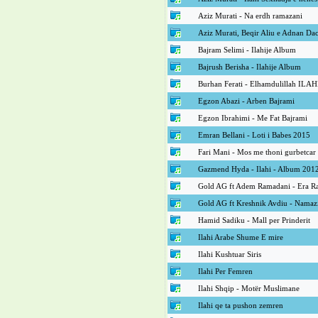
Aziz Murati - Na erdh ramazani
Aziz Murati, Beqir Aliu e Adnan Daci
Bajram Selimi - Ilahije Album
Bajrush Berisha - Ilahije Album
Burhan Ferati - Elhamdulillah ILAH
Egzon Abazi - Arben Bajrami
Egzon Ibrahimi - Me Fat Bajrami
Emran Bellani - Loti i Babes 2015
Fari Mani - Mos me thoni gurbetcar 
Gazmend Hyda - Ilahi - Album 201
Gold AG ft Adem Ramadani - Era 
Gold AG ft Kreshnik Avdiu - Namaz
Hamid Sadiku - Mall per Prinderit
Ilahi Arabe Shume E mire
Ilahi Kushtuar Siris
Ilahi Per Femren
Ilahi Shqip - Motër Muslimane
Ilahi qe ta pushon zemren