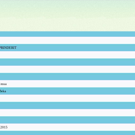
PRINDERIT
r mua
Beka
i 2015