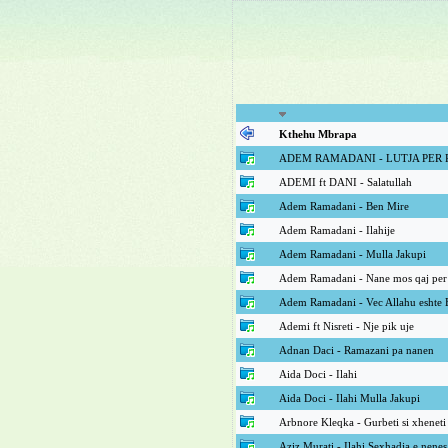
Kthehu Mbrapa
ADEM RAMADANI - LUTJA PER 
ADEMI ft DANI - Salatullah
Adem Ramadani - Ben Mire
Adem Ramadani - Ilahije
Adem Ramadani - Mulla Jakupi
Adem Ramadani - Nane mos qaj pe
Adem Ramadani - Vec Allahu eshte 
Ademi ft Nisreti - Nje pik uje
Adnan Daci - Ramazani pa nanen
Aida Doci - Ilahi
Aida Doci - Ilahi Mulla Jakupi
Arbnore Kleqka - Gurbeti si xhenet
Aziz Murati - Ilahi Sexhadja e nenes