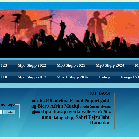
2023
Mp3 Shqip 2022
Mp3 Shqip 2021
Mp3 Shqip 2020
M
2018
Mp3 Shqip 2017
Muzik Shqip 2016
Ilahije
Kenge Pat
HOT TAGS!
adelina
Ermal
gold-
muzik 2015
Potpuri
enge ne faqe
ag
Blero
Afrim Muciqi
meda
Sinan
elvana
shpat kasapi
genta
valle
gjata
muzik 2014
tuna
Sabri Fejzullahu
ilahije
shqip
Ramadan