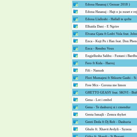
Edona Hasanaj ( Gezuar 2018 )
Edona Hasanaj - Hajt o ju nuset e re
Edona Llalloshi - Hallall te qofte
Elhaida Dani - E Ngrire
Elvana Gjata ft Ledri Vula feat. Jo
Enca - Kujt Po i Han feat. Don Phe
Enca - Rendez Vous
Engjellusha Salihu - Fustani i Bardh
Fero ft Kida - Harroj
Fifi - Nanush
Flori Mumajesi ft Shkurte Gashi - Si
Free Mcs - Corona me limon
GHETTO GEASY feat. SKIVI - Bish
Gena - Lot i embel
Gena - Te dashuroj si i cmendur
Genta Ismajli - Zemra thyhet
Genti Deda ft Dj Rob - Dashuria
Ghulo ft. Xhavit Avdyli - Syzeza
Gjiko ft. Skerdi - Si Bugatti