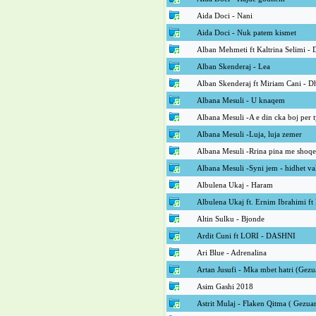
Aida Doci - Nani
Aida Doci - Nuk patem kismet
Alban Mehmeti ft Kaltrina Selimi - 
Alban Skenderaj - Lea
Alban Skenderaj ft Miriam Cani - D
Albana Mesuli - U knaqem
Albana Mesuli -A e din cka boj per 
Albana Mesuli -Luja, luja zemer
Albana Mesuli -Rrina pina me shoqe
Albana Mesuli -Syni jem - hidhet val
Albulena Ukaj - Haram
Albulena Ukaj ft. Ernim Ibrahimi ft
Altin Sulku - Bjonde
Ardit Cuni ft LORI - DASHNI
Ari Blue - Adrenalina
Artan Jusufi - Mka mbet hatri (Gez
Asim Gashi 2018
Astrit Mulaj - Flaken Qitma ( Gezua