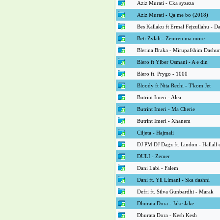
Aziz Murati - Cka syzeza
Aziz Murati - Qa me bo (2018)
Bes Kallaku ft Ermal Fejzullahu - Da
Beti Zylali - Zemren ma more
Blerina Braka - Mirupafshim Dashur
Blero ft Ylber Osmani - A e din
Blero ft. Prygo - 1000
Bloody ft Nita Rechi - T'kom Jet
Butrint Imeri - Alea
Butrint Imeri - Ma Cherie
Butrint Imeri - Xhanem
Ciljeta - Hajmali
DJ PM DJ Dagz ft. Lindon - Hallall 
DULI - Zemer
Dani Labi - Falem
Dani ft. Yll Limani - Ska dashni
Defri ft. Silva Gunbardhi - Marak
Dhurata Dora - Jake Jake
Dhurata Dora - Kesh Kesh