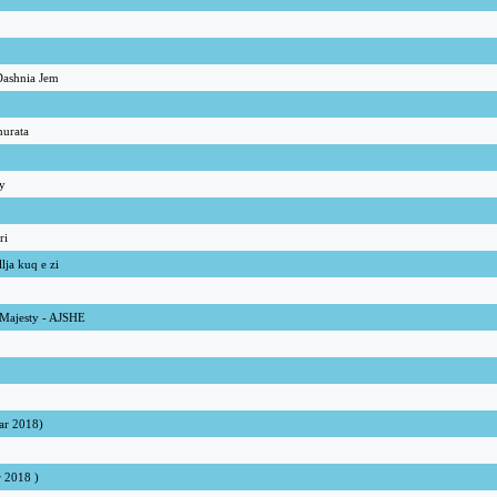
Dashnia Jem
hurata
ty
ri
lja kuq e zi
 Majesty - AJSHE
uar 2018)
r 2018 )