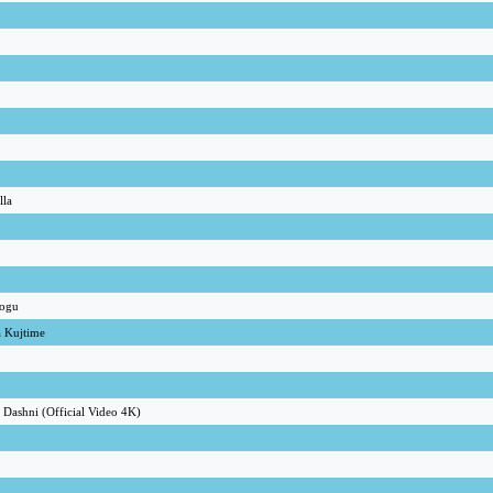
lla
Zogu
a Kujtime
- Dashni (Official Video 4K)