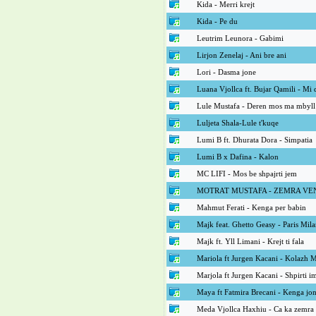
Kida - Merri krejt
Kida - Pe du
Leutrim Leunora - Gabimi
Lirjon Zenelaj - Ani bre ani
Lori - Dasma jone
Luana Vjollca ft. Bujar Qamili - Mi 
Lule Mustafa - Deren mos ma mbyll
Luljeta Shala-Lule t'kuqe
Lumi B ft. Dhurata Dora - Simpatia
Lumi B x Dafina - Kalon
MC LIFI - Mos be shpajrti jem
MOTRAT MUSTAFA - ZEMRA VE
Mahmut Ferati - Kenga per babin
Majk feat. Ghetto Geasy - Paris Mil
Majk ft. Yll Limani - Krejt ti fala
Mariola ft Jurgen Kacani - Kolazh
Marjola ft Jurgen Kacani - Shpirti i
Maya ft Fatmira Brecani - Kenga jo
Meda Vjollca Haxhiu - Ca ka zemra