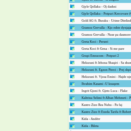
Gjyle Qollaku - Oj dashni
Gjyle Qollaku - Potpuri Kercovare 
Gold AG ft. Buraku - Urime Ditelin
Gramoz Gervalla - Kjo eshte dynjaja
Gramoz Gervalla - Nuse pa dasmore
Greta Koci - Perseri
Greta Koci ft Gena - Si me pare
Grupi Emracom - Potpuri 2
Hekurani ft Jehona Shaqiri - Sa shu
Hekurani ft. Egzon Pireci - Prej shpir
Hekurani ft. Vjosa Emini - Hajde nj
Ibrahim Kasami -U knaqem
Ingrit Gjoni ft. Gjeto Luca - Flake
Kaltrina Selimi ft Alban Mehmeti - 
Kastro Zizo Rea Nuhu - Pa faj
Kastro Zizo ft Eneda Tarifa ft Rober
Kida - Andërr
Kida - Bileta