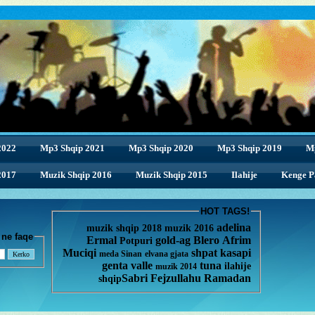
2022
Mp3 Shqip 2021
Mp3 Shqip 2020
Mp3 Shqip 2019
M
2017
Muzik Shqip 2016
Muzik Shqip 2015
Ilahije
Kenge Pa
HOT TAGS!
adelina
muzik shqip 2018
muzik 2016
enge ne faqe
Ermal
gold-ag
Blero
Afrim
Potpuri
Muciqi
shpat kasapi
meda
Sinan
elvana gjata
genta
valle
tuna
ilahije
muzik 2014
Sabri Fejzullahu
Ramadan
shqip