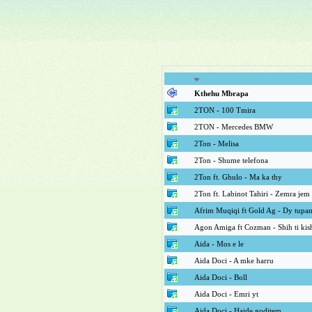
Kthehu Mbrapa
2TON - 100 Tmira
2TON - Mercedes BMW
2Ton - Melisa
2Ton - Shume telefona
2Ton ft. Ghulo - Ma ka thy
2Ton ft. Labinot Tahiri - Zemra jem
Afrim Muqiqi ft Gold Ag - Dy tupa
Agon Amiga ft Cozman - Shih ti kis
Aida - Mos e le
Aida Doci - A mke harru
Aida Doci - Boll
Aida Doci - Emri yt
Aida Doci - Hajde goditem