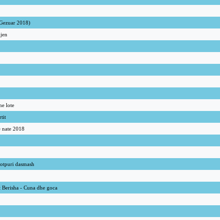
(Gezuar 2018)
djen
me lote
tit
e nate 2018
Potpuri dasmash
t Berisha - Cuna dhe goca