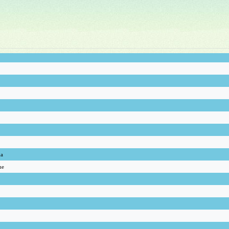
na
he