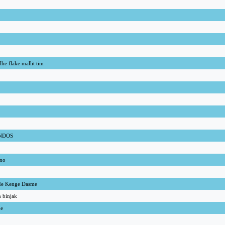
dhe flake mallit tim
NDOS
ano
 Me Kenge Dasme
m binjak
ne