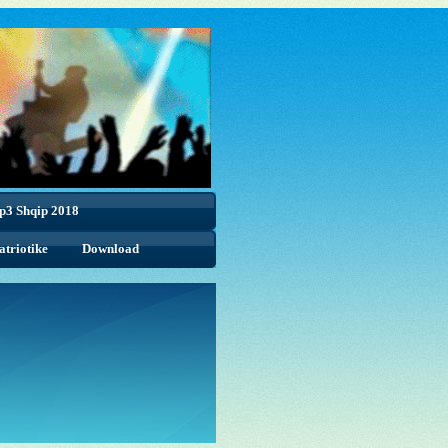
p3 Shqip 2018
triotike
Download