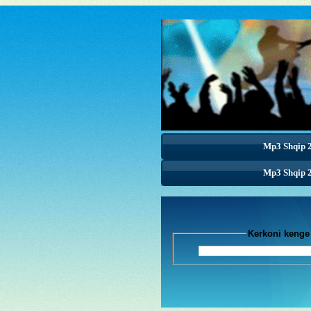
Mp3 Shqip 
Mp3 Shqip 
Kerkoni k