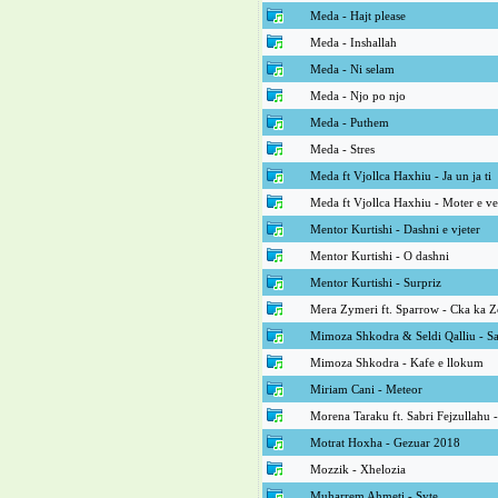
Meda - Hajt please
Meda - Inshallah
Meda - Ni selam
Meda - Njo po njo
Meda - Puthem
Meda - Stres
Meda ft Vjollca Haxhiu - Ja un ja ti
Meda ft Vjollca Haxhiu - Moter e ve
Mentor Kurtishi - Dashni e vjeter
Mentor Kurtishi - O dashni
Mentor Kurtishi - Surpriz
Mera Zymeri ft. Sparrow - Cka ka 
Mimoza Shkodra & Seldi Qalliu - S
Mimoza Shkodra - Kafe e llokum
Miriam Cani - Meteor
Morena Taraku ft. Sabri Fejzullahu 
Motrat Hoxha - Gezuar 2018
Mozzik - Xhelozia
Muharrem Ahmeti - Syte