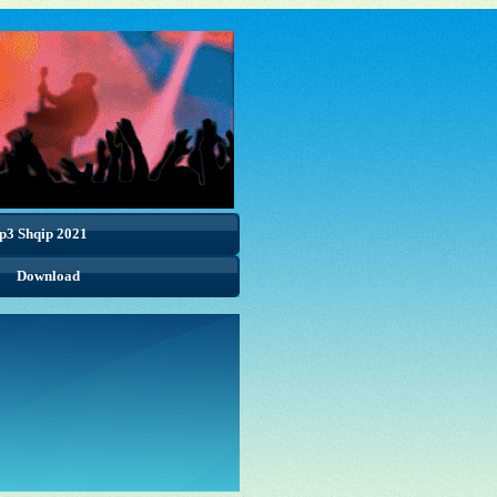
p3 Shqip 2021
Download