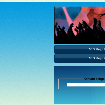
Mp3 Shqip 
Mp3 Shqip 
Kerkoni k