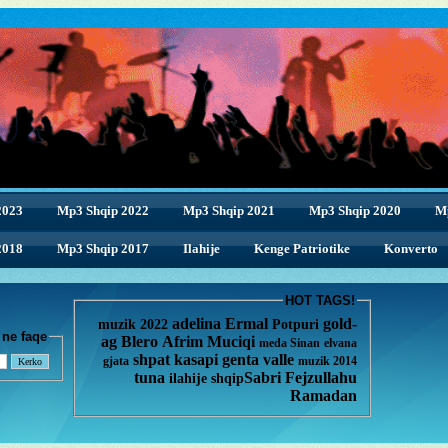
2023
Mp3 Shqip 2022
Mp3 Shqip 2021
Mp3 Shqip 2020
M
2018
Mp3 Shqip 2017
Ilahije
Kenge Patriotike
Konverto
HOT TAGS!
adelina
Ermal
gold-
muzik 2022
Potpuri
enge ne faqe
ag
Blero
Afrim Muciqi
meda
Sinan
elvana
shpat kasapi
genta
valle
gjata
muzik 2014
tuna
Sabri Fejzullahu
ilahije
shqip
Ramadan