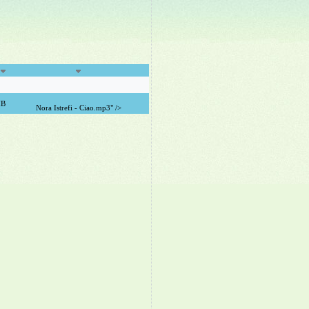
MB
Nora Istrefi - Ciao.mp3" />