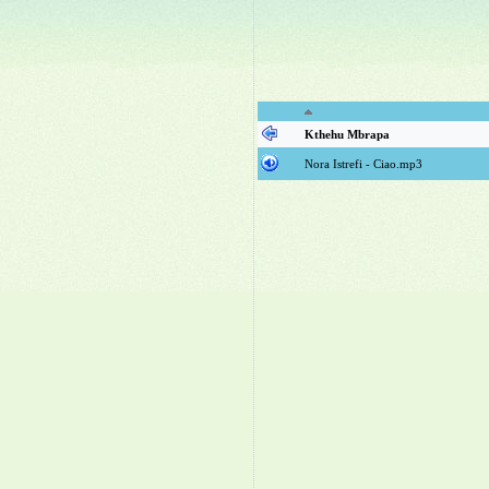
Kthehu Mbrapa
Nora Istrefi - Ciao.mp3