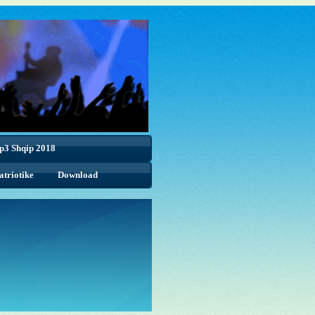
p3 Shqip 2018
triotike
Download